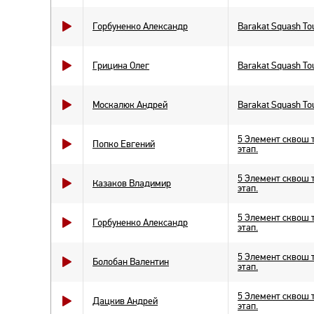
Горбуненко Александр
Barakat Squash Tou
Грицина Олег
Barakat Squash Tou
Москалюк Андрей
Barakat Squash Tou
5 Элемент сквош т
Попко Евгений
этап.
5 Элемент сквош т
Казаков Владимир
этап.
5 Элемент сквош т
Горбуненко Александр
этап.
5 Элемент сквош т
Болобан Валентин
этап.
5 Элемент сквош т
Дацкив Андрей
этап.