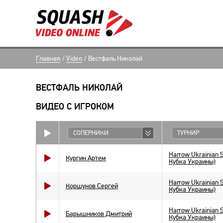
Главная
/
Video
/
Вестфаль Николай
ВЕСТФАЛЬ НИКОЛАЙ
ВИДЕО С ИГРОКОМ
СОПЕРНИКИ
ТУРНИР
Harrow Ukrainian 
Кургин Артем
Кубка Украины)
Harrow Ukrainian 
Коршунов Сергей
Кубка Украины)
Harrow Ukrainian 
Барышников Дмитрий
Кубка Украины)