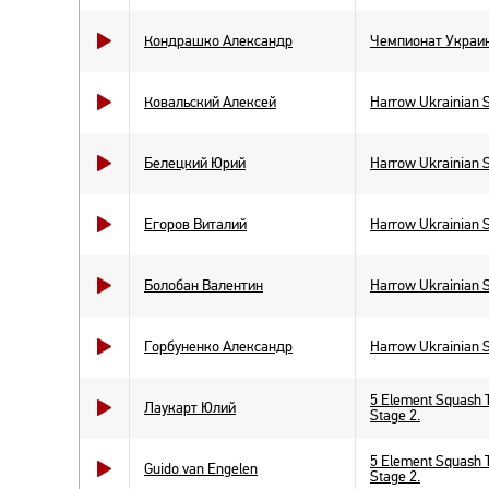
Кондрашко Александр
Чемпионат Украин
Ковальский Алексей
Harrow Ukrainian 
Белецкий Юрий
Harrow Ukrainian 
Егоров Виталий
Harrow Ukrainian 
Болобан Валентин
Harrow Ukrainian 
Горбуненко Александр
Harrow Ukrainian 
5 Element Squash 
Лаукарт Юлий
Stage 2.
5 Element Squash 
Guido van Engelen
Stage 2.