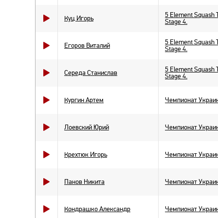
5 Element Squash 
Куц Игорь
Stage 4.
5 Element Squash 
Егоров Виталий
Stage 4.
5 Element Squash 
Середа Станислав
Stage 4.
Кургин Артем
Чемпионат Украин
Лоевский Юрий
Чемпионат Украин
Крехтюк Игорь
Чемпионат Украин
Панов Никита
Чемпионат Украин
Кондрашко Александр
Чемпионат Украин