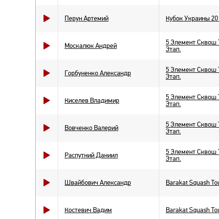
Перун Артемий
Кубок Украины 20
5 Элемент Сквош Т
Москалюк Андрей
Этап.
5 Элемент Сквош Т
Горбуненко Александр
Этап.
5 Элемент Сквош Т
Киселев Владимир
Этап.
5 Элемент Сквош Т
Вовченко Валерий
Этап.
5 Элемент Сквош Т
Распутний Даниил
Этап.
Швайбович Александр
Barakat Squash Tou
Костевич Вадим
Barakat Squash Tou