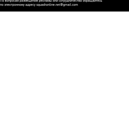
По вопросам размещения рекламы или сотрудничества обращайтесь
по электронному адресу squashonline.net@gmail.com