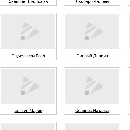
Скляров Владислав
Скобаро Андрей
Случевский Глеб
Смелый Даниил
Совгир Мария
Солоник Наталья