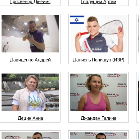
Гросвенор Джеймс
Грядущий Артем
Давиденко Андрей
Даниєль Полищук (ИЗР)
Децик Анна
Джандан Галина