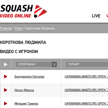
LIVE
Главная
/
Video
/
Короткова Людмила
КОРОТКОВА ЛЮДМИЛА
ВИДЕО С ИГРОКОМ
СОПЕРНИКИ
ТУРНИР
Бондаренко Наталья
UKRAINIAN AMATEURS OPEN`
Носач Инесса
UKRAINIAN AMATEURS OPEN`
Мельник Тамила
UKRAINIAN AMATEURS OPEN`