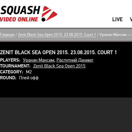
LIVE
Главная
/
Zenit Black Sea Open 2015. 23.08.2015. Court 1
/
Уракин Максим —
ZENIT BLACK SEA OPEN 2015. 23.08.2015. COURT 1
PLAYERS:
Уракин Максим
,
Распутний Даниил
TOURNAMENT:
Zenit Black Sea Open 2015
CATEGORY:
M2
ROUND:
Плей офф