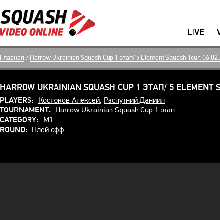
LIVE
Главная
/
Harrow Ukrainian Squash Cup 1 этап/ 5 Element Squash Tour. 06.02.
HARROW UKRAINIAN SQUASH CUP 1 ЭТАП/ 5 ELEMENT SQ
PLAYERS:
Костюков Алексей
,
Распутний Даниил
TOURNAMENT:
Harrow Ukrainian Squash Cup 1 этап
CATEGORY:
M1
ROUND:
Плей офф