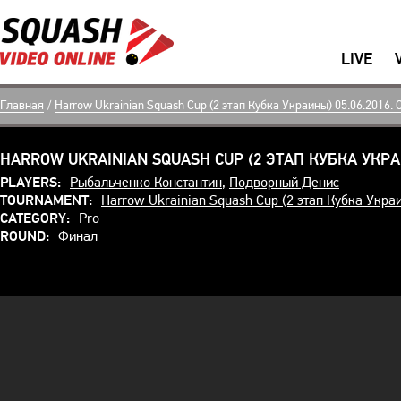
LIVE
Главная
/
Harrow Ukrainian Squash Cup (2 этап Кубка Украины) 05.06.2016. C
HARROW UKRAINIAN SQUASH CUP (2 ЭТАП КУБКА УКРАИ
PLAYERS:
Рыбальченко Константин
,
Подворный Денис
TOURNAMENT:
Harrow Ukrainian Squash Cup (2 этап Кубка Укра
CATEGORY:
Pro
ROUND:
Финал