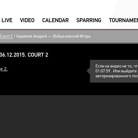
LIVE
VIDEO
CALENDAR
SPARRING
ТOURNAME
 Court 2
/
Каримов Андрей — Войцеховский Игорь
6.12.2015. COURT 2
Если на видео не то, 
e 2.
01:07:59 . Или выйдите
авторизированного пол