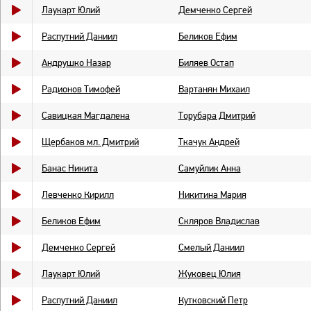
Лаукарт Юлий
Демченко Сергей
Распутний Даниил
Беликов Ефим
Андрушко Назар
Биляев Остап
Радионов Тимофей
Вартанян Михаил
Савицкая Магдалена
Торубара Дмитрий
Щербаков мл. Дмитрий
Ткачук Андрей
Банас Никита
Самуйлик Анна
Левченко Кирилл
Никитина Мария
Беликов Ефим
Скляров Владислав
Демченко Сергей
Смелый Даниил
Лаукарт Юлий
Жуковец Юлия
Распутний Даниил
Кутковский Петр