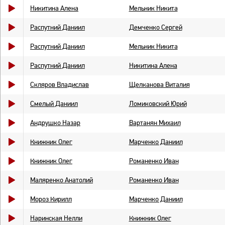
Никитина Алена
Мельник Никита
Распутний Даниил
Демченко Сергей
Распутний Даниил
Мельник Никита
Распутний Даниил
Никитина Алена
Скляров Владислав
Щелканова Виталия
Смелый Даниил
Ломиковский Юрий
Андрушко Назар
Вартанян Михаил
Книжник Олег
Марченко Даниил
Книжник Олег
Романенко Иван
Маляренко Анатолий
Романенко Иван
Мороз Кирилл
Марченко Даниил
Наринская Нелли
Книжник Олег