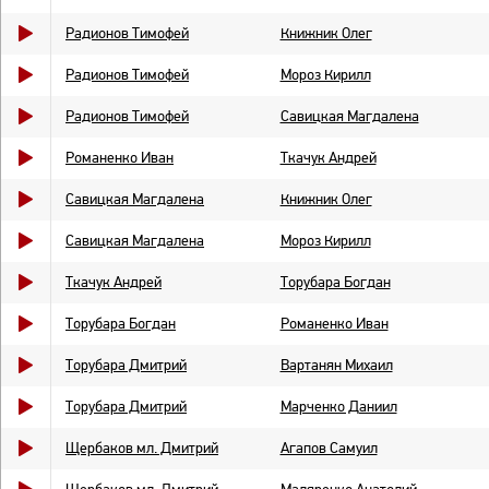
Радионов Тимофей
Книжник Олег
Радионов Тимофей
Мороз Кирилл
Радионов Тимофей
Савицкая Магдалена
Романенко Иван
Ткачук Андрей
Савицкая Магдалена
Книжник Олег
Савицкая Магдалена
Мороз Кирилл
Ткачук Андрей
Торубара Богдан
Торубара Богдан
Романенко Иван
Торубара Дмитрий
Вартанян Михаил
Торубара Дмитрий
Марченко Даниил
Щербаков мл. Дмитрий
Агапов Самуил