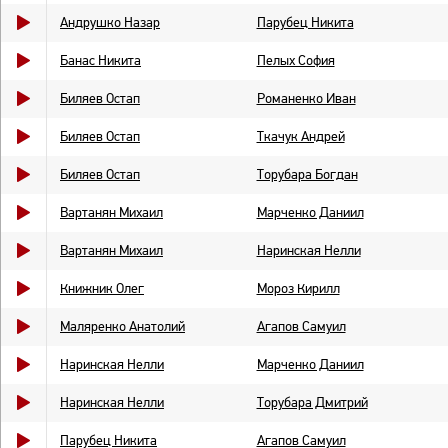
Андрушко Назар
Парубец Никита
Банас Никита
Пелых София
Биляев Остап
Романенко Иван
Биляев Остап
Ткачук Андрей
Биляев Остап
Торубара Богдан
Вартанян Михаил
Марченко Даниил
Вартанян Михаил
Наринская Нелли
Книжник Олег
Мороз Кирилл
Маляренко Анатолий
Агапов Самуил
Наринская Нелли
Марченко Даниил
Наринская Нелли
Торубара Дмитрий
Парубец Никита
Агапов Самуил