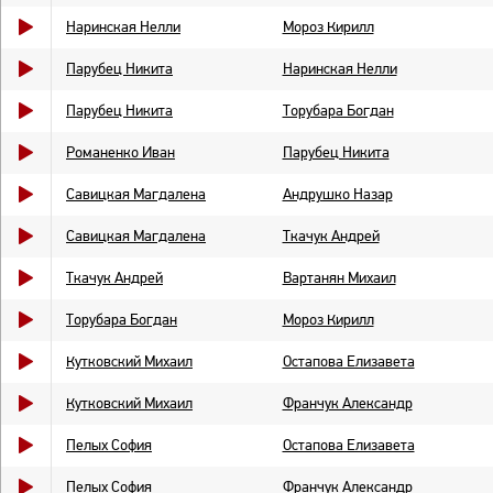
Наринская Нелли
Мороз Кирилл
Парубец Никита
Наринская Нелли
Парубец Никита
Торубара Богдан
Романенко Иван
Парубец Никита
Савицкая Магдалена
Андрушко Назар
Савицкая Магдалена
Ткачук Андрей
Ткачук Андрей
Вартанян Михаил
Торубара Богдан
Мороз Кирилл
Кутковский Михаил
Остапова Елизавета
Кутковский Михаил
Франчук Александр
Пелых София
Остапова Елизавета
Пелых София
Франчук Александр