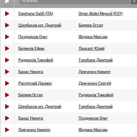
PLAYERS
Stephane Galifi (ITA)
Omar Abdel Meguid (EGY)
Щербаков мл. Дмитрий
Биляев Остап
Поздняков Олег
Федина Максим
Беликов Ефим
Лаукарт Юлий
Радионов Тимофей
Торубара Дмитрий
Банас Никита
Левченко Кирилл
Распутний Даниил
Демченко Сергей
Биляев Остап
Радионов Тимофей
Щербаков мл. Дмитрий
Торубара Дмитрий
Банас Никита
Поздняков Олег
Левченко Кирилл
Федина Максим