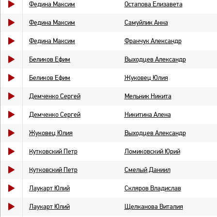
Федина Максим
Остапова Елизавета
Федина Максим
Самуйлик Анна
Федина Максим
Франчук Александр
Беликов Ефим
Выходцев Александр
Беликов Ефим
Жуковец Юлия
Демченко Сергей
Мельник Никита
Демченко Сергей
Никитина Алена
Жуковец Юлия
Выходцев Александр
Кутковский Петр
Ломиковский Юрий
Кутковский Петр
Смелый Даниил
Лаукарт Юлий
Скляров Владислав
Лаукарт Юлий
Щелканова Виталия