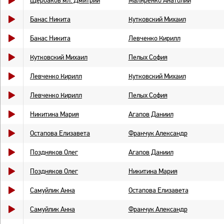
Щербаков мл. Дмитрий
Маляренко Анатолий
Банас Никита
Кутковский Михаил
Банас Никита
Левченко Кирилл
Кутковский Михаил
Пелых София
Левченко Кирилл
Кутковский Михаил
Левченко Кирилл
Пелых София
Никитина Мария
Агапов Даниил
Остапова Елизавета
Франчук Александр
Поздняков Олег
Агапов Даниил
Поздняков Олег
Никитина Мария
Самуйлик Анна
Остапова Елизавета
Самуйлик Анна
Франчук Александр