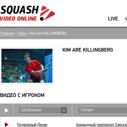
LIVE
Главная
/
Video
/
Kim Are KILLINGBERG
KIM ARE KILLINGBERG
ВИДЕО С ИГРОКОМ
СОПЕРНИКИ
ТУРНИР
Подворный Денис
Командный чемпионат Европ